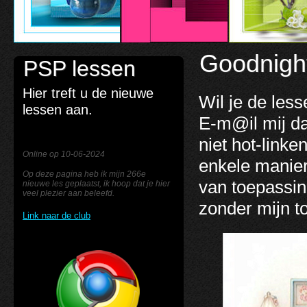
Goodnight
PSP lessen
Hier treft u de nieuwe
Wil je de les
lessen aan.
E-m@il mij d
niet hot-link
Online op 10-06-2024
enkele manier
Op deze pagina heb ik mijn 266e
van toepassin
nieuwe les geplaatst, ik hoop dat je hier
veel plezier aan beleefd.
zonder mijn 
Link naar de club