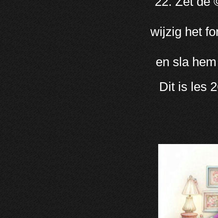
22. Zet de 
wijzig het f
en sla hem 
Dit is les 