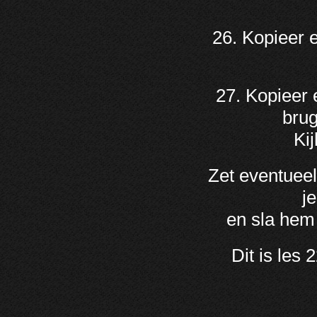
26. Kopieer e
27. Kopieer 
brug
Kij
Zet eventueel
j
en sla hem 
Dit is les 