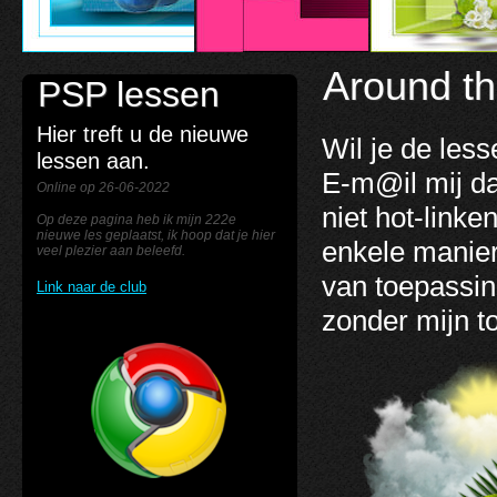
Around th
PSP lessen
Hier treft u de nieuwe
Wil je de les
lessen aan.
E-m@il mij d
Online op 26-06-2022
niet hot-link
Op deze pagina heb ik mijn 222e
nieuwe les geplaatst, ik hoop dat je hier
enkele manier
veel plezier aan beleefd.
van toepassin
Link naar de club
zonder mijn 